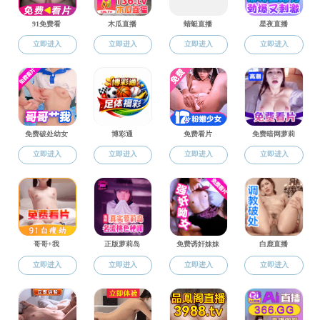
近日，色情网
221
班张庆辉
（
SCI
三区）
发表
，
张庆辉
该研究基于
MOF
材料的孔
电性并丰富其结构性能。
C3N4/ZIF-67
催化材料，为