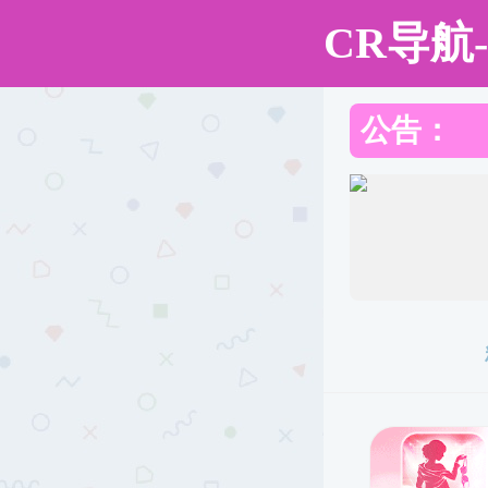
色情网
色情网
色情网概况