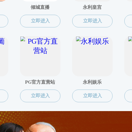
 色情网址大全-免费色情网|a片在线 All rights reserved.
州市武进区科教城色情网 逸夫楼 电话：0519-86334774 技术支持