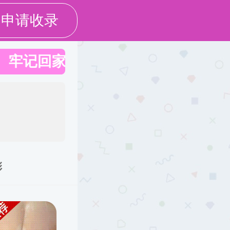
常大色情网
English
一网通办
学生门
院长信箱：s
学生工作
国际交流
党群工作
规章制度
琛工业大学两项奖学金
6 浏览次数:
目标站当前地址无法打开!